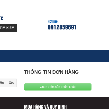
TC
Hotline:
0912859691
TÌM KIẾM
THÔNG TIN ĐƠN HÀNG
iền
Xóa
Chọn thêm sản phẩm khác
MUA HÀNG VÀ QUY ĐỊNH