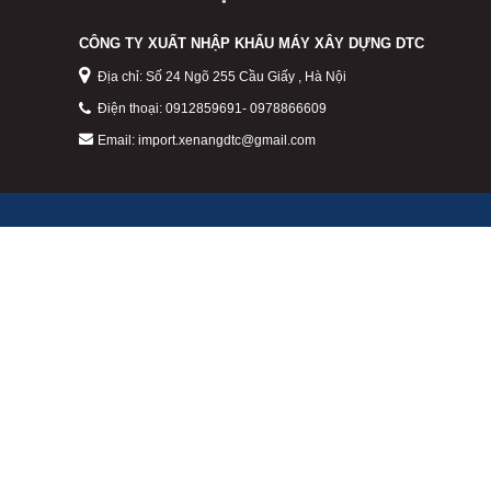
CÔNG TY XUẤT NHẬP KHẨU MÁY XÂY DỰNG DTC
Địa chỉ: Số 24 Ngõ 255 Cầu Giấy , Hà Nội
Điện thoại:
0912859691
-
0978866609
Email:
import.xenangdtc@gmail.com