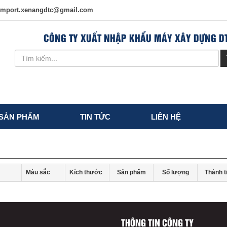
import.xenangdtc@gmail.com
CÔNG TY XUẤT NHẬP KHẨU MÁY XÂY DỰNG D
SẢN PHẨM
TIN TỨC
LIÊN HỆ
Màu sắc
Kích thước
Sản phẩm
Số lượng
Thành t
THÔNG TIN CÔNG TY